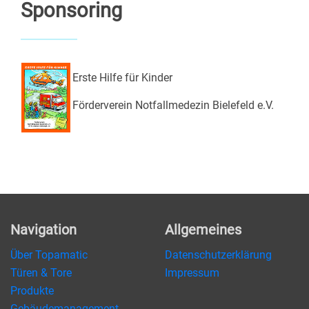
Sponsoring
Erste Hilfe für Kinder
Förderverein Notfallmedezin Bielefeld e.V.
Navigation
Allgemeines
Über Topamatic
Datenschutzerklärung
Türen & Tore
Impressum
Produkte
Gebäudemanagement